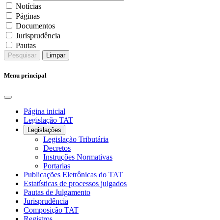
Notícias
Páginas
Documentos
Jurisprudência
Pautas
Pesquisar
Limpar
Menu principal
Página inicial
Legislação TAT
Legislações
Legislação Tributária
Decretos
Instruções Normativas
Portarias
Publicações Eletrônicas do TAT
Estatísticas de processos julgados
Pautas de Julgamento
Jurisprudência
Composição TAT
Registros