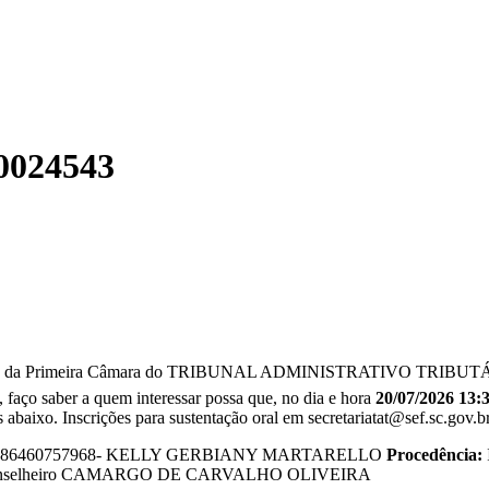
0024543
rimeira Câmara do TRIBUNAL ADMINISTRATIVO TRIBUTÁRIO, sito 
 faço saber a quem interessar possa que, no dia e hora
20/07/2026 13:
s abaixo. Inscrições para sustentação oral em secretariatat@sef.sc.gov.br
86460757968- KELLY GERBIANY MARTARELLO
Procedência:
nselheiro CAMARGO DE CARVALHO OLIVEIRA