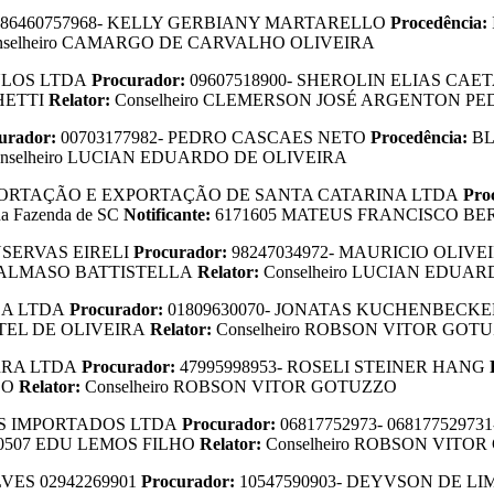
86460757968- KELLY GERBIANY MARTARELLO
Procedência:
nselheiro CAMARGO DE CARVALHO OLIVEIRA
ULOS LTDA
Procurador:
09607518900- SHEROLIN ELIAS CAE
HETTI
Relator:
Conselheiro CLEMERSON JOSÉ ARGENTON P
urador:
00703177982- PEDRO CASCAES NETO
Procedência:
B
nselheiro LUCIAN EDUARDO DE OLIVEIRA
PORTAÇÃO E EXPORTAÇÃO DE SANTA CATARINA LTDA
Pro
 da Fazenda de SC
Notificante:
6171605 MATEUS FRANCISCO B
SERVAS EIRELI
Procurador:
98247034972- MAURICIO OLIV
DALMASO BATTISTELLA
Relator:
Conselheiro LUCIAN EDUA
A LTDA
Procurador:
01809630070- JONATAS KUCHENBECK
TEL DE OLIVEIRA
Relator:
Conselheiro ROBSON VITOR GOT
RRA LTDA
Procurador:
47995998953- ROSELI STEINER HANG
P
BO
Relator:
Conselheiro ROBSON VITOR GOTUZZO
S IMPORTADOS LTDA
Procurador:
06817752973- 0681775297
0507 EDU LEMOS FILHO
Relator:
Conselheiro ROBSON VITO
ES 02942269901
Procurador:
10547590903- DEYVSON DE LI