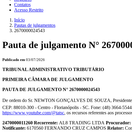
Contatos
Acesso Restrito
Início
Pautas de julgamentos
2670000024543
Pauta de julgamento N° 267000
Publicado em
03/07/2026
TRIBUNAL ADMINISTRATIVO TRIBUTÁRIO
PRIMEIRA CÂMARA DE JULGAMENTO
PAUTA DE JULGAMENTO N° 2670000024543
De ordem do Sr. NEWTON GONÇALVES DE SOUZA, Presidente da P
CEP: 88010-300 - Centro - Florianópolis - SC. Fone: (48) 3664-5544,
https://www.youtube.com/@tatsc
, os recursos referentes aos processo
2470000011260
Recorrente:
AL8 TRADING LTDA
Procurador:
Notificante:
6170560 FERNANDO CRUZ CAMPOS
Relator:
Co