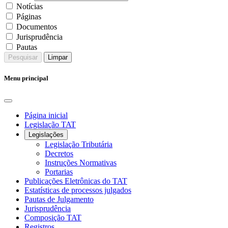
Notícias
Páginas
Documentos
Jurisprudência
Pautas
Pesquisar
Limpar
Menu principal
Página inicial
Legislação TAT
Legislações
Legislação Tributária
Decretos
Instruções Normativas
Portarias
Publicações Eletrônicas do TAT
Estatísticas de processos julgados
Pautas de Julgamento
Jurisprudência
Composição TAT
Registros