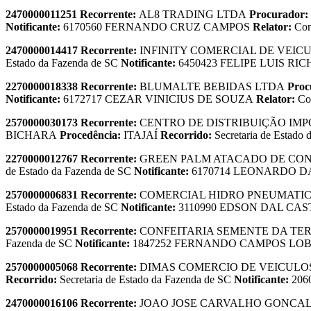
2470000011251
Recorrente:
AL8 TRADING LTDA
Procurador:
Notificante:
6170560 FERNANDO CRUZ CAMPOS
Relator:
Co
2470000014417
Recorrente:
INFINITY COMERCIAL DE VEIC
Estado da Fazenda de SC
Notificante:
6450423 FELIPE LUIS RIC
2270000018338
Recorrente:
BLUMALTE BEBIDAS LTDA
Proc
Notificante:
6172717 CEZAR VINICIUS DE SOUZA
Relator:
Co
2570000030173
Recorrente:
CENTRO DE DISTRIBUIÇÃO IM
BICHARA
Procedência:
ITAJAÍ
Recorrido:
Secretaria de Estado
2270000012767
Recorrente:
GREEN PALM ATACADO DE CON
de Estado da Fazenda de SC
Notificante:
6170714 LEONARDO 
2570000006831
Recorrente:
COMERCIAL HIDRO PNEUMATIC
Estado da Fazenda de SC
Notificante:
3110990 EDSON DAL CAS
2570000019951
Recorrente:
CONFEITARIA SEMENTE DA TE
Fazenda de SC
Notificante:
1847252 FERNANDO CAMPOS LO
2570000005068
Recorrente:
DIMAS COMERCIO DE VEICULO
Recorrido:
Secretaria de Estado da Fazenda de SC
Notificante:
206
2470000016106
Recorrente:
JOAO JOSE CARVALHO GONCALV