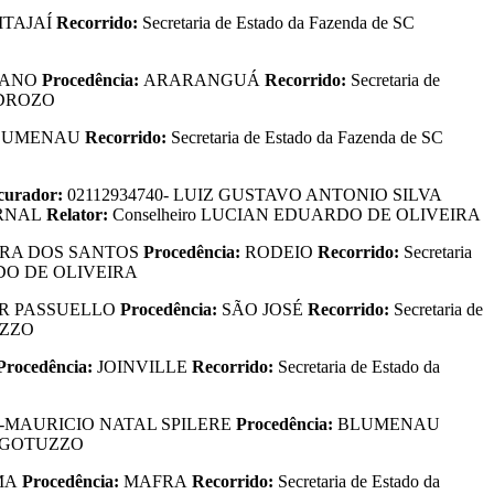
ITAJAÍ
Recorrido:
Secretaria de Estado da Fazenda de SC
TANO
Procedência:
ARARANGUÁ
Recorrido:
Secretaria de
EDROZO
LUMENAU
Recorrido:
Secretaria de Estado da Fazenda de SC
curador:
02112934740- LUIZ GUSTAVO ANTONIO SILVA
ERNAL
Relator:
Conselheiro LUCIAN EDUARDO DE OLIVEIRA
EIRA DOS SANTOS
Procedência:
RODEIO
Recorrido:
Secretaria
RDO DE OLIVEIRA
ER PASSUELLO
Procedência:
SÃO JOSÉ
Recorrido:
Secretaria de
UZZO
rocedência:
JOINVILLE
Recorrido:
Secretaria de Estado da
31-MAURICIO NATAL SPILERE
Procedência:
BLUMENAU
R GOTUZZO
MA
Procedência:
MAFRA
Recorrido:
Secretaria de Estado da