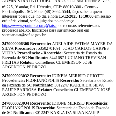
ADMINISTRATIVO TRIBUTÁRIO, sito à Rua Tenente Silveira,
nº 225, 9º andar, Ed. Hércules, CEP: 88010-300 - Centro -
Florianópolis - SC. Fone: (48) 3664-5544, faço saber a quem
interessar possa que, no dia e hora
15/12/2025 13:30:00
,em sessão
ordinária virtual, serão julgados no endereço
https://www.youtube.com/@tatsc
, os recursos referentes aos
processos abaixo. Inscrições para sustentação oral em
secretariatat@sef.sc.gov.br.
2470000006308
Recorrente:
ADELAIDE FATIMA MAYER DA
SILVA
Procurador:
53502701091- JOAO CARLOS CARPES
VIEIRA
Procedência:
-
Recorrido:
Secretaria de Estado da
Fazenda de SC
Notificante:
3441687 LUCIANO TREVISAN
FREITAS
Relator:
Conselheiro CLEMERSON JOSÉ
ARGENTON PEDROZO
2470000023032
Recorrente:
IDINEIA MERISIO CHIOTTI
Procedência:
FLORIANÓPOLIS
Recorrido:
Secretaria de Estado
da Fazenda de SC
Notificante:
3012247 KARLA DA SILVA
RAUPP BARBOSA
Relator:
Conselheiro CLEMERSON JOSÉ
ARGENTON PEDROZO
2470000023034
Recorrente:
IDIONE MERISIO
Procedência:
FLORIANÓPOLIS
Recorrido:
Secretaria de Estado da Fazenda
de SC
Notificante:
3012247 KARLA DA SILVA RAUPP