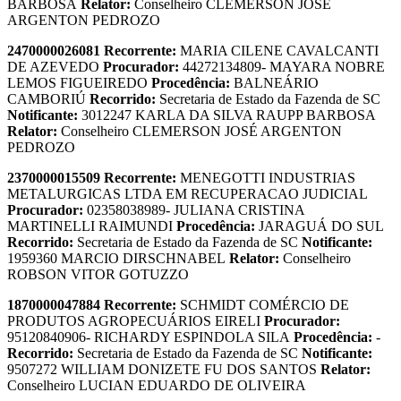
BARBOSA
Relator:
Conselheiro CLEMERSON JOSÉ
ARGENTON PEDROZO
2470000026081
Recorrente:
MARIA CILENE CAVALCANTI
DE AZEVEDO
Procurador:
44272134809- MAYARA NOBRE
LEMOS FIGUEIREDO
Procedência:
BALNEÁRIO
CAMBORIÚ
Recorrido:
Secretaria de Estado da Fazenda de SC
Notificante:
3012247 KARLA DA SILVA RAUPP BARBOSA
Relator:
Conselheiro CLEMERSON JOSÉ ARGENTON
PEDROZO
2370000015509
Recorrente:
MENEGOTTI INDUSTRIAS
METALURGICAS LTDA EM RECUPERACAO JUDICIAL
Procurador:
02358038989- JULIANA CRISTINA
MARTINELLI RAIMUNDI
Procedência:
JARAGUÁ DO SUL
Recorrido:
Secretaria de Estado da Fazenda de SC
Notificante:
1959360 MARCIO DIRSCHNABEL
Relator:
Conselheiro
ROBSON VITOR GOTUZZO
1870000047884
Recorrente:
SCHMIDT COMÉRCIO DE
PRODUTOS AGROPECUÁRIOS EIRELI
Procurador:
95120840906- RICHARDY ESPINDOLA SILA
Procedência:
-
Recorrido:
Secretaria de Estado da Fazenda de SC
Notificante:
9507272 WILLIAM DONIZETE FU DOS SANTOS
Relator:
Conselheiro LUCIAN EDUARDO DE OLIVEIRA