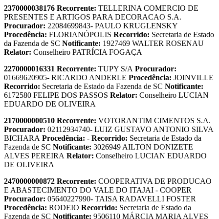
2370000038176
Recorrente:
TELLERINA COMERCIO DE
PRESENTES E ARTIGOS PARA DECORACAO S.A.
Procurador:
22084699843- PAULO KRUGLENSKY
Procedência:
FLORIANÓPOLIS
Recorrido:
Secretaria de Estado
da Fazenda de SC
Notificante:
1927469 WALTER ROSENAU
Relator:
Conselheiro PATRÍCIA FOGAÇA
2270000016331
Recorrente:
TUPY S/A
Procurador:
01669620905- RICARDO ANDERLE
Procedência:
JOINVILLE
Recorrido:
Secretaria de Estado da Fazenda de SC
Notificante:
6172580 FELIPE DOS PASSOS
Relator:
Conselheiro LUCIAN
EDUARDO DE OLIVEIRA
2170000000510
Recorrente:
VOTORANTIM CIMENTOS S.A.
Procurador:
02112934740- LUIZ GUSTAVO ANTONIO SILVA
BICHARA
Procedência:
-
Recorrido:
Secretaria de Estado da
Fazenda de SC
Notificante:
3026949 AILTON DONIZETE
ALVES PEREIRA
Relator:
Conselheiro LUCIAN EDUARDO
DE OLIVEIRA
2470000000872
Recorrente:
COOPERATIVA DE PRODUCAO
E ABASTECIMENTO DO VALE DO ITAJAI - COOPER
Procurador:
05640227990- TAISA RADAVELLI FOSTER
Procedência:
RODEIO
Recorrido:
Secretaria de Estado da
Fazenda de SC
Notificante:
9506110 MÁRCIA MARIA ALVES