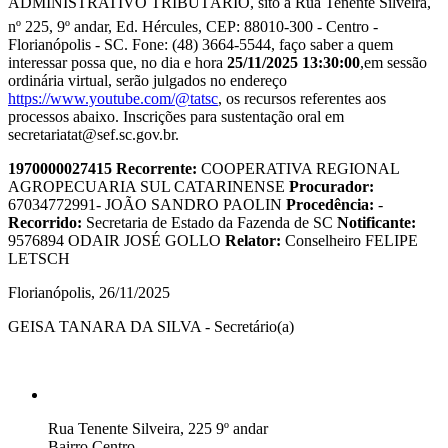
ADMINISTRATIVO TRIBUTÁRIO, sito à Rua Tenente Silveira,
nº 225, 9º andar, Ed. Hércules, CEP: 88010-300 - Centro -
Florianópolis - SC. Fone: (48) 3664-5544, faço saber a quem
interessar possa que, no dia e hora
25/11/2025 13:30:00
,em sessão
ordinária virtual, serão julgados no endereço
https://www.youtube.com/@tatsc
, os recursos referentes aos
processos abaixo. Inscrições para sustentação oral em
secretariatat@sef.sc.gov.br.
1970000027415
Recorrente:
COOPERATIVA REGIONAL
AGROPECUARIA SUL CATARINENSE
Procurador:
67034772991- JOÃO SANDRO PAOLIN
Procedência:
-
Recorrido:
Secretaria de Estado da Fazenda de SC
Notificante:
9576894 ODAIR JOSÉ GOLLO
Relator:
Conselheiro FELIPE
LETSCH
Florianópolis, 26/11/2025
GEISA TANARA DA SILVA - Secretário(a)
Rua Tenente Silveira, 225 9º andar
Bairro Centro