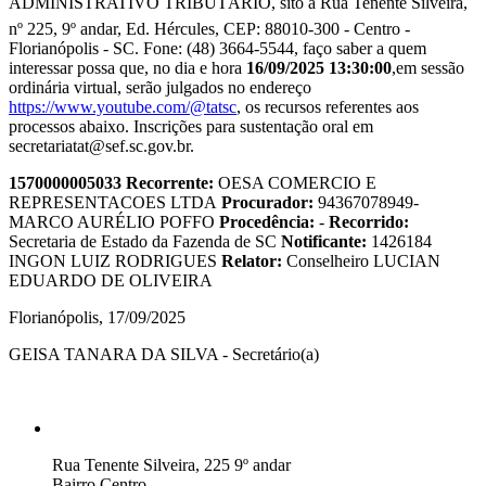
ADMINISTRATIVO TRIBUTÁRIO, sito à Rua Tenente Silveira,
nº 225, 9º andar, Ed. Hércules, CEP: 88010-300 - Centro -
Florianópolis - SC. Fone: (48) 3664-5544, faço saber a quem
interessar possa que, no dia e hora
16/09/2025 13:30:00
,em sessão
ordinária virtual, serão julgados no endereço
https://www.youtube.com/@tatsc
, os recursos referentes aos
processos abaixo. Inscrições para sustentação oral em
secretariatat@sef.sc.gov.br.
1570000005033
Recorrente:
OESA COMERCIO E
REPRESENTACOES LTDA
Procurador:
94367078949-
MARCO AURÉLIO POFFO
Procedência:
-
Recorrido:
Secretaria de Estado da Fazenda de SC
Notificante:
1426184
INGON LUIZ RODRIGUES
Relator:
Conselheiro LUCIAN
EDUARDO DE OLIVEIRA
Florianópolis, 17/09/2025
GEISA TANARA DA SILVA - Secretário(a)
Rua Tenente Silveira, 225 9º andar
Bairro Centro