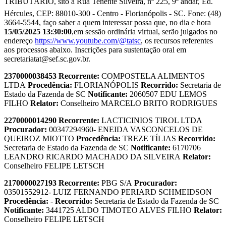
TRIBUTÁRIO, sito à Rua Tenente Silveira, nº 225, 9º andar, Ed.
Hércules, CEP: 88010-300 - Centro - Florianópolis - SC. Fone: (48)
3664-5544, faço saber a quem interessar possa que, no dia e hora
15/05/2025 13:30:00
,em sessão ordinária virtual, serão julgados no
endereço
https://www.youtube.com/@tatsc
, os recursos referentes
aos processos abaixo. Inscrições para sustentação oral em
secretariatat@sef.sc.gov.br.
2370000038453
Recorrente:
COMPOSTELA ALIMENTOS
LTDA
Procedência:
FLORIANÓPOLIS
Recorrido:
Secretaria de
Estado da Fazenda de SC
Notificante:
2060507 EDU LEMOS
FILHO
Relator:
Conselheiro MARCELO BRITO RODRIGUES
2270000014290
Recorrente:
LACTICINIOS TIROL LTDA
Procurador:
00347294960- ENEIDA VASCONCELOS DE
QUEIROZ MIOTTO
Procedência:
TREZE TÍLIAS
Recorrido:
Secretaria de Estado da Fazenda de SC
Notificante:
6170706
LEANDRO RICARDO MACHADO DA SILVEIRA
Relator:
Conselheiro FELIPE LETSCH
2170000027193
Recorrente:
PBG S/A
Procurador:
03501552912- LUIZ FERNANDO PERIARD SCHMEIDSON
Procedência:
-
Recorrido:
Secretaria de Estado da Fazenda de SC
Notificante:
3441725 ALDO TIMOTEO ALVES FILHO
Relator:
Conselheiro FELIPE LETSCH