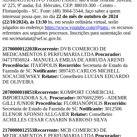
nº 225, 9º andar, Ed. Hércules, CEP: 88010-300 - Centro -
Florianópolis - SC. Fone: (48) 3664-5544, faço saber a quem
interessar possa que, no dia
22 do mês de outubro de 2024
(22/10/2024), às 13:30
hs, em sessão ordinária virtual, serão
julgados no endereço
https://www.youtube.com/@tatsc
, os recursos
referentes aos seguintes processos. Inscrições para sustentação oral
em secretariatat@sef.sc.gov.br.
2170000012203
Recorrente:
DVB COMERCIO DE
MEDICAMENTOS E PERFUMARIA LTDA
Procurador:
04737856924 - MANUELA EMILIA DE ARRUDA AREND
Procedência:
ITAIÓPOLIS
Recorrido:
Secretaria de Estado da
Fazenda de SC
Notificante:
3897435 CARLOS MICHELL
SOCACHEWSKY
Relator:
Conselheiro LUCIAN EDUARDO
DE OLIVEIRA
2070000018851
Recorrente:
KOMPORT COMERCIAL
IMPORTADORA S.A.
Procurador:
00766922995 - ADEMIR
GILLI JUNIOR
Procedência:
FLORIANÓPOLIS
Recorrido:
Secretaria de Estado da Fazenda de SC
Notificante:
3012506
ELENOR AFONSO ALLGAIER
Relator:
Conselheiro
ACHILLES CESAR CASARIN BARROSO SILVA
2170000012553
Recorrente:
MCB COMERCIO DE
MEDICAMENTOS E PERFUMARIA LTDA
Procurador: