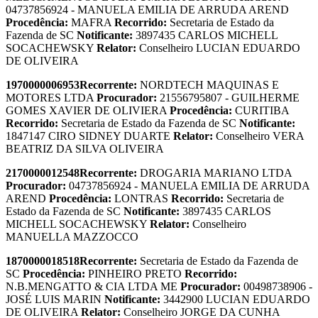
04737856924 - MANUELA EMILIA DE ARRUDA AREND
Procedência:
MAFRA
Recorrido:
Secretaria de Estado da
Fazenda de SC
Notificante:
3897435 CARLOS MICHELL
SOCACHEWSKY
Relator:
Conselheiro LUCIAN EDUARDO
DE OLIVEIRA
1970000006953
Recorrente:
NORDTECH MAQUINAS E
MOTORES LTDA
Procurador:
21556795807 - GUILHERME
GOMES XAVIER DE OLIVIERA
Procedência:
CURITIBA
Recorrido:
Secretaria de Estado da Fazenda de SC
Notificante:
1847147 CIRO SIDNEY DUARTE
Relator:
Conselheiro VERA
BEATRIZ DA SILVA OLIVEIRA
2170000012548
Recorrente:
DROGARIA MARIANO LTDA
Procurador:
04737856924 - MANUELA EMILIA DE ARRUDA
AREND
Procedência:
LONTRAS
Recorrido:
Secretaria de
Estado da Fazenda de SC
Notificante:
3897435 CARLOS
MICHELL SOCACHEWSKY
Relator:
Conselheiro
MANUELLA MAZZOCCO
1870000018518
Recorrente:
Secretaria de Estado da Fazenda de
SC
Procedência:
PINHEIRO PRETO
Recorrido:
N.B.MENGATTO & CIA LTDA ME
Procurador:
00498738906 -
JOSÉ LUIS MARIN
Notificante:
3442900 LUCIAN EDUARDO
DE OLIVEIRA
Relator:
Conselheiro JORGE DA CUNHA