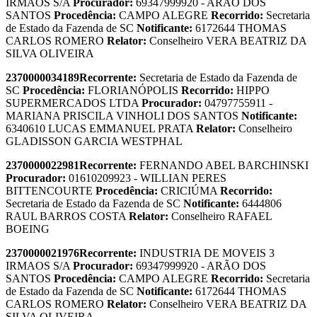
IRMAOS S/A
Procurador:
69347999920 - ARÃO DOS
SANTOS
Procedência:
CAMPO ALEGRE
Recorrido:
Secretaria
de Estado da Fazenda de SC
Notificante:
6172644 THOMAS
CARLOS ROMERO
Relator:
Conselheiro VERA BEATRIZ DA
SILVA OLIVEIRA
2370000034189
Recorrente:
Secretaria de Estado da Fazenda de
SC
Procedência:
FLORIANÓPOLIS
Recorrido:
HIPPO
SUPERMERCADOS LTDA
Procurador:
04797755911 -
MARIANA PRISCILA VINHOLI DOS SANTOS
Notificante:
6340610 LUCAS EMMANUEL PRATA
Relator:
Conselheiro
GLADISSON GARCIA WESTPHAL
2370000022981
Recorrente:
FERNANDO ABEL BARCHINSKI
Procurador:
01610209923 - WILLIAN PERES
BITTENCOURTE
Procedência:
CRICIÚMA
Recorrido:
Secretaria de Estado da Fazenda de SC
Notificante:
6444806
RAUL BARROS COSTA
Relator:
Conselheiro RAFAEL
BOEING
2370000021976
Recorrente:
INDUSTRIA DE MOVEIS 3
IRMAOS S/A
Procurador:
69347999920 - ARÃO DOS
SANTOS
Procedência:
CAMPO ALEGRE
Recorrido:
Secretaria
de Estado da Fazenda de SC
Notificante:
6172644 THOMAS
CARLOS ROMERO
Relator:
Conselheiro VERA BEATRIZ DA
SILVA OLIVEIRA