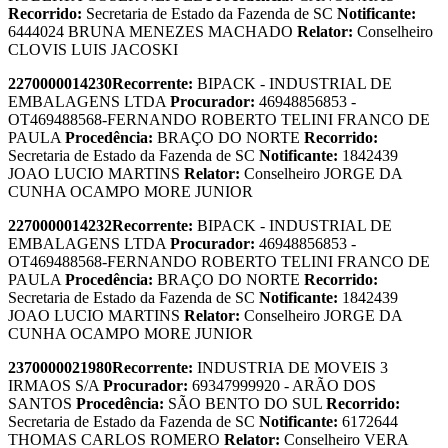
Recorrido:
Secretaria de Estado da Fazenda de SC
Notificante:
6444024 BRUNA MENEZES MACHADO
Relator:
Conselheiro
CLOVIS LUIS JACOSKI
2270000014230
Recorrente:
BIPACK - INDUSTRIAL DE
EMBALAGENS LTDA
Procurador:
46948856853 -
OT469488568-FERNANDO ROBERTO TELINI FRANCO DE
PAULA
Procedência:
BRAÇO DO NORTE
Recorrido:
Secretaria de Estado da Fazenda de SC
Notificante:
1842439
JOAO LUCIO MARTINS
Relator:
Conselheiro JORGE DA
CUNHA OCAMPO MORE JUNIOR
2270000014232
Recorrente:
BIPACK - INDUSTRIAL DE
EMBALAGENS LTDA
Procurador:
46948856853 -
OT469488568-FERNANDO ROBERTO TELINI FRANCO DE
PAULA
Procedência:
BRAÇO DO NORTE
Recorrido:
Secretaria de Estado da Fazenda de SC
Notificante:
1842439
JOAO LUCIO MARTINS
Relator:
Conselheiro JORGE DA
CUNHA OCAMPO MORE JUNIOR
2370000021980
Recorrente:
INDUSTRIA DE MOVEIS 3
IRMAOS S/A
Procurador:
69347999920 - ARÃO DOS
SANTOS
Procedência:
SÃO BENTO DO SUL
Recorrido:
Secretaria de Estado da Fazenda de SC
Notificante:
6172644
THOMAS CARLOS ROMERO
Relator:
Conselheiro VERA