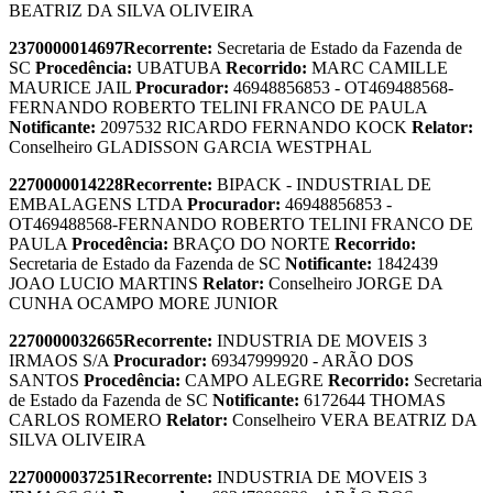
BEATRIZ DA SILVA OLIVEIRA
2370000014697
Recorrente:
Secretaria de Estado da Fazenda de
SC
Procedência:
UBATUBA
Recorrido:
MARC CAMILLE
MAURICE JAIL
Procurador:
46948856853 - OT469488568-
FERNANDO ROBERTO TELINI FRANCO DE PAULA
Notificante:
2097532 RICARDO FERNANDO KOCK
Relator:
Conselheiro GLADISSON GARCIA WESTPHAL
2270000014228
Recorrente:
BIPACK - INDUSTRIAL DE
EMBALAGENS LTDA
Procurador:
46948856853 -
OT469488568-FERNANDO ROBERTO TELINI FRANCO DE
PAULA
Procedência:
BRAÇO DO NORTE
Recorrido:
Secretaria de Estado da Fazenda de SC
Notificante:
1842439
JOAO LUCIO MARTINS
Relator:
Conselheiro JORGE DA
CUNHA OCAMPO MORE JUNIOR
2270000032665
Recorrente:
INDUSTRIA DE MOVEIS 3
IRMAOS S/A
Procurador:
69347999920 - ARÃO DOS
SANTOS
Procedência:
CAMPO ALEGRE
Recorrido:
Secretaria
de Estado da Fazenda de SC
Notificante:
6172644 THOMAS
CARLOS ROMERO
Relator:
Conselheiro VERA BEATRIZ DA
SILVA OLIVEIRA
2270000037251
Recorrente:
INDUSTRIA DE MOVEIS 3