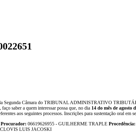
0022651
egunda Câmara do TRIBUNAL ADMINISTRATIVO TRIBUTÁRIO, sito à
 faço saber a quem interessar possa que, no dia
14 do mês de agosto d
eferentes aos seguintes processos. Inscrições para sustentação oral em se
A
Procurador:
06619626955 - GUILHERME TRAPLE
Procedência
ro CLOVIS LUIS JACOSKI