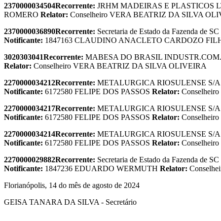
2370000034504
Recorrente:
JRHM MADEIRAS E PLASTICOS 
ROMERO
Relator:
Conselheiro VERA BEATRIZ DA SILVA OL
2370000036890
Recorrente:
Secretaria de Estado da Fazenda de SC
Notificante:
1847163 CLAUDINO ANACLETO CARDOZO FI
3020303041
Recorrente:
MABESA DO BRASIL INDUSTR.COM
Relator:
Conselheiro VERA BEATRIZ DA SILVA OLIVEIRA
2270000034212
Recorrente:
METALURGICA RIOSULENSE S/
Notificante:
6172580 FELIPE DOS PASSOS
Relator:
Conselhei
2270000034217
Recorrente:
METALURGICA RIOSULENSE S/
Notificante:
6172580 FELIPE DOS PASSOS
Relator:
Conselhei
2270000034214
Recorrente:
METALURGICA RIOSULENSE S/
Notificante:
6172580 FELIPE DOS PASSOS
Relator:
Conselhei
2270000029882
Recorrente:
Secretaria de Estado da Fazenda de SC
Notificante:
1847236 EDUARDO WERMUTH
Relator:
Conselh
Florianópolis, 14 do mês de agosto de 2024
GEISA TANARA DA SILVA - Secretário