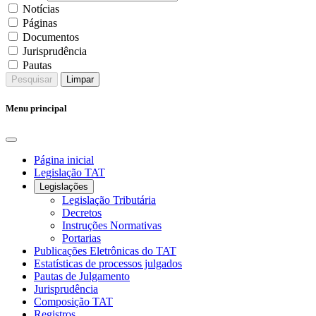
Notícias
Páginas
Documentos
Jurisprudência
Pautas
Pesquisar
Limpar
Menu principal
Página inicial
Legislação TAT
Legislações
Legislação Tributária
Decretos
Instruções Normativas
Portarias
Publicações Eletrônicas do TAT
Estatísticas de processos julgados
Pautas de Julgamento
Jurisprudência
Composição TAT
Registros