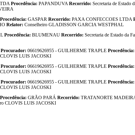
LTDA
Procedência:
PAPANDUVA
Recorrido:
Secretaria de Estado
IVEIRA
Procedência:
GASPAR
Recorrido:
PAXA CONFECCOES LTDA
LHO
Relator:
Conselheiro GLADISSON GARCIA WESTPHAL
.L
Procedência:
BLUMENAU
Recorrido:
Secretaria de Estado da 
A
Procurador:
06619626955 - GUILHERME TRAPLE
Procedência
ro CLOVIS LUIS JACOSKI
A
Procurador:
06619626955 - GUILHERME TRAPLE
Procedência
ro CLOVIS LUIS JACOSKI
A
Procurador:
06619626955 - GUILHERME TRAPLE
Procedência
ro CLOVIS LUIS JACOSKI
Procedência:
GRÃO PARÁ
Recorrido:
TRATANORTE MADEIR
eiro CLOVIS LUIS JACOSKI