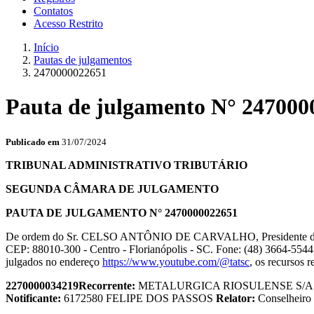
Contatos
Acesso Restrito
Início
Pautas de julgamentos
2470000022651
Pauta de julgamento N° 247000
Publicado em
31/07/2024
TRIBUNAL ADMINISTRATIVO TRIBUTÁRIO
SEGUNDA CÂMARA DE JULGAMENTO
PAUTA DE JULGAMENTO N° 2470000022651
De ordem do Sr. CELSO ANTÔNIO DE CARVALHO, Presidente da S
CEP: 88010-300 - Centro - Florianópolis - SC. Fone: (48) 3664-5544,
julgados no endereço
https://www.youtube.com/@tatsc
, os recursos r
2270000034219
Recorrente:
METALURGICA RIOSULENSE S/
Notificante:
6172580 FELIPE DOS PASSOS
Relator:
Conselhei