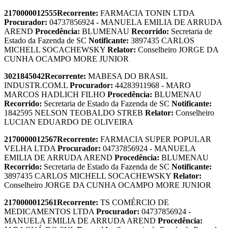
2170000012555
Recorrente:
FARMACIA TONIN LTDA
Procurador:
04737856924 - MANUELA EMILIA DE ARRUDA
AREND
Procedência:
BLUMENAU
Recorrido:
Secretaria de
Estado da Fazenda de SC
Notificante:
3897435 CARLOS
MICHELL SOCACHEWSKY
Relator:
Conselheiro JORGE DA
CUNHA OCAMPO MORE JUNIOR
3021845042
Recorrente:
MABESA DO BRASIL
INDUSTR.COM.L
Procurador:
44283911968 - MARO
MARCOS HADLICH FILHO
Procedência:
BLUMENAU
Recorrido:
Secretaria de Estado da Fazenda de SC
Notificante:
1842595 NELSON TEOBALDO STREB
Relator:
Conselheiro
LUCIAN EDUARDO DE OLIVEIRA
2170000012567
Recorrente:
FARMACIA SUPER POPULAR
VELHA LTDA
Procurador:
04737856924 - MANUELA
EMILIA DE ARRUDA AREND
Procedência:
BLUMENAU
Recorrido:
Secretaria de Estado da Fazenda de SC
Notificante:
3897435 CARLOS MICHELL SOCACHEWSKY
Relator:
Conselheiro JORGE DA CUNHA OCAMPO MORE JUNIOR
2170000012561
Recorrente:
TS COMÉRCIO DE
MEDICAMENTOS LTDA
Procurador:
04737856924 -
MANUELA EMILIA DE ARRUDA AREND
Procedência: