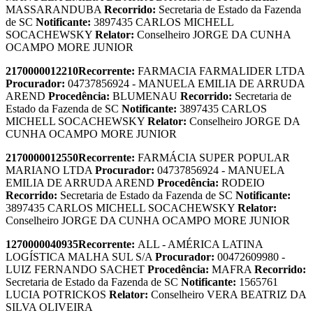
MASSARANDUBA
Recorrido:
Secretaria de Estado da Fazenda
de SC
Notificante:
3897435 CARLOS MICHELL
SOCACHEWSKY
Relator:
Conselheiro JORGE DA CUNHA
OCAMPO MORE JUNIOR
2170000012210
Recorrente:
FARMACIA FARMALIDER LTDA
Procurador:
04737856924 - MANUELA EMILIA DE ARRUDA
AREND
Procedência:
BLUMENAU
Recorrido:
Secretaria de
Estado da Fazenda de SC
Notificante:
3897435 CARLOS
MICHELL SOCACHEWSKY
Relator:
Conselheiro JORGE DA
CUNHA OCAMPO MORE JUNIOR
2170000012550
Recorrente:
FARMÁCIA SUPER POPULAR
MARIANO LTDA
Procurador:
04737856924 - MANUELA
EMILIA DE ARRUDA AREND
Procedência:
RODEIO
Recorrido:
Secretaria de Estado da Fazenda de SC
Notificante:
3897435 CARLOS MICHELL SOCACHEWSKY
Relator:
Conselheiro JORGE DA CUNHA OCAMPO MORE JUNIOR
1270000040935
Recorrente:
ALL - AMÉRICA LATINA
LOGÍSTICA MALHA SUL S/A
Procurador:
00472609980 -
LUIZ FERNANDO SACHET
Procedência:
MAFRA
Recorrido:
Secretaria de Estado da Fazenda de SC
Notificante:
1565761
LUCIA POTRICKOS
Relator:
Conselheiro VERA BEATRIZ DA
SILVA OLIVEIRA