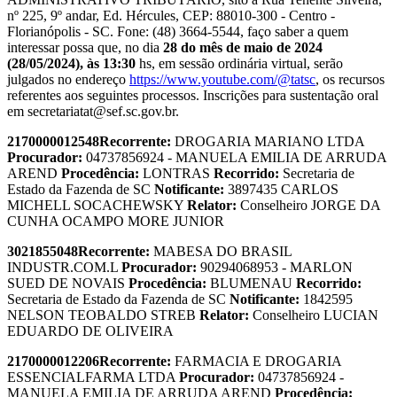
nº 225, 9º andar, Ed. Hércules, CEP: 88010-300 - Centro -
Florianópolis - SC. Fone: (48) 3664-5544, faço saber a quem
interessar possa que, no dia
28 do mês de maio de 2024
(28/05/2024), às 13:30
hs, em sessão ordinária virtual, serão
julgados no endereço
https://www.youtube.com/@tatsc
, os recursos
referentes aos seguintes processos. Inscrições para sustentação oral
em secretariatat@sef.sc.gov.br.
2170000012548
Recorrente:
DROGARIA MARIANO LTDA
Procurador:
04737856924 - MANUELA EMILIA DE ARRUDA
AREND
Procedência:
LONTRAS
Recorrido:
Secretaria de
Estado da Fazenda de SC
Notificante:
3897435 CARLOS
MICHELL SOCACHEWSKY
Relator:
Conselheiro JORGE DA
CUNHA OCAMPO MORE JUNIOR
3021855048
Recorrente:
MABESA DO BRASIL
INDUSTR.COM.L
Procurador:
90294068953 - MARLON
SUED DE NOVAIS
Procedência:
BLUMENAU
Recorrido:
Secretaria de Estado da Fazenda de SC
Notificante:
1842595
NELSON TEOBALDO STREB
Relator:
Conselheiro LUCIAN
EDUARDO DE OLIVEIRA
2170000012206
Recorrente:
FARMACIA E DROGARIA
ESSENCIALFARMA LTDA
Procurador:
04737856924 -
MANUELA EMILIA DE ARRUDA AREND
Procedência: