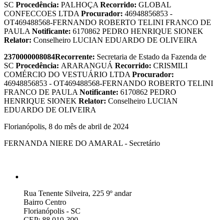
SC
Procedência:
PALHOÇA
Recorrido:
GLOBAL
CONFECCOES LTDA
Procurador:
46948856853 -
OT469488568-FERNANDO ROBERTO TELINI FRANCO DE
PAULA
Notificante:
6170862 PEDRO HENRIQUE SIONEK
Relator:
Conselheiro LUCIAN EDUARDO DE OLIVEIRA
2370000008084
Recorrente:
Secretaria de Estado da Fazenda de
SC
Procedência:
ARARANGUÁ
Recorrido:
CRISMILI
COMÉRCIO DO VESTUÁRIO LTDA
Procurador:
46948856853 - OT469488568-FERNANDO ROBERTO TELINI
FRANCO DE PAULA
Notificante:
6170862 PEDRO
HENRIQUE SIONEK
Relator:
Conselheiro LUCIAN
EDUARDO DE OLIVEIRA
Florianópolis, 8 do mês de abril de 2024
FERNANDA NIERE DO AMARAL - Secretário
Rua Tenente Silveira, 225 9º andar
Bairro Centro
Florianópolis - SC
CEP: 88.010-300