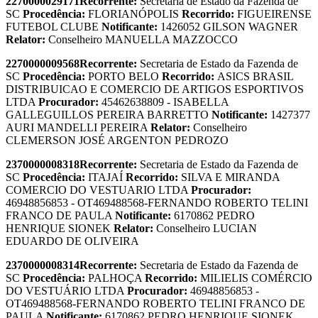
2270000029171
Recorrente:
Secretaria de Estado da Fazenda de
SC
Procedência:
FLORIANÓPOLIS
Recorrido:
FIGUEIRENSE
FUTEBOL CLUBE
Notificante:
1426052 GILSON WAGNER
Relator:
Conselheiro MANUELLA MAZZOCCO
2270000009568
Recorrente:
Secretaria de Estado da Fazenda de
SC
Procedência:
PORTO BELO
Recorrido:
ASICS BRASIL
DISTRIBUICAO E COMERCIO DE ARTIGOS ESPORTIVOS
LTDA
Procurador:
45462638809 - ISABELLA
GALLEGUILLOS PEREIRA BARRETTO
Notificante:
1427377
AURI MANDELLI PEREIRA
Relator:
Conselheiro
CLEMERSON JOSÉ ARGENTON PEDROZO
2370000008318
Recorrente:
Secretaria de Estado da Fazenda de
SC
Procedência:
ITAJAÍ
Recorrido:
SILVA E MIRANDA
COMERCIO DO VESTUARIO LTDA
Procurador:
46948856853 - OT469488568-FERNANDO ROBERTO TELINI
FRANCO DE PAULA
Notificante:
6170862 PEDRO
HENRIQUE SIONEK
Relator:
Conselheiro LUCIAN
EDUARDO DE OLIVEIRA
2370000008314
Recorrente:
Secretaria de Estado da Fazenda de
SC
Procedência:
PALHOÇA
Recorrido:
MILIELIS COMÉRCIO
DO VESTUÁRIO LTDA
Procurador:
46948856853 -
OT469488568-FERNANDO ROBERTO TELINI FRANCO DE
PAULA
Notificante:
6170862 PEDRO HENRIQUE SIONEK