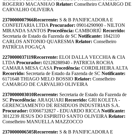
ROGERIO MACANHAO
Relator:
Conselheiro CAMARGO DE
CARVALHO OLIVEIRA
2370000007966
Recorrente:
S & B PANIFICADORA E
CONFEITARIA LTDA
Procurador:
09014290900 - NILTON
MIRANDA SANTOS
Procedência:
CAMBORIÚ
Recorrido:
Secretaria de Estado da Fazenda de SC
Notificante:
1842110
CARLOS ANTONIO QUARESMA
Relator:
Conselheiro
PATRÍCIA FOGAÇA
2270000037119
Recorrente:
ELOI DALLA VECCHIA & CIA
LTDA
Procurador:
02128288940 - PATRICIA ROCHA
CAMARA MESA CASA
Procedência:
CORDILHEIRA ALTA
Recorrido:
Secretaria de Estado da Fazenda de SC
Notificante:
6171648 THIAGO MELO BOSSIO
Relator:
Conselheiro
CAMARGO DE CARVALHO OLIVEIRA
2370000003010
Recorrente:
Secretaria de Estado da Fazenda de
SC
Procedência:
ARAQUARI
Recorrido:
GRI KOLETA -
GERENCIAMENTO DE RESIDUOS INDUSTRIAIS S.A.
Procurador:
03066732827 - EDUARDO RICCA
Notificante:
3012239 JESUS DO ESPIRITO SANTO OLIVEIRA
Relator:
Conselheiro MANUELLA MAZZOCCO
2370000006505
Recorrente:
S & B PANIFICADORA E