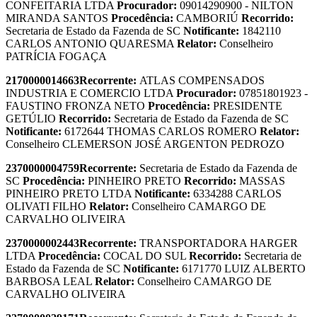
CONFEITARIA LTDA
Procurador:
09014290900 - NILTON
MIRANDA SANTOS
Procedência:
CAMBORIÚ
Recorrido:
Secretaria de Estado da Fazenda de SC
Notificante:
1842110
CARLOS ANTONIO QUARESMA
Relator:
Conselheiro
PATRÍCIA FOGAÇA
2170000014663
Recorrente:
ATLAS COMPENSADOS
INDUSTRIA E COMERCIO LTDA
Procurador:
07851801923 -
FAUSTINO FRONZA NETO
Procedência:
PRESIDENTE
GETÚLIO
Recorrido:
Secretaria de Estado da Fazenda de SC
Notificante:
6172644 THOMAS CARLOS ROMERO
Relator:
Conselheiro CLEMERSON JOSÉ ARGENTON PEDROZO
2370000004759
Recorrente:
Secretaria de Estado da Fazenda de
SC
Procedência:
PINHEIRO PRETO
Recorrido:
MASSAS
PINHEIRO PRETO LTDA
Notificante:
6334288 CARLOS
OLIVATI FILHO
Relator:
Conselheiro CAMARGO DE
CARVALHO OLIVEIRA
2370000002443
Recorrente:
TRANSPORTADORA HARGER
LTDA
Procedência:
COCAL DO SUL
Recorrido:
Secretaria de
Estado da Fazenda de SC
Notificante:
6171770 LUIZ ALBERTO
BARBOSA LEAL
Relator:
Conselheiro CAMARGO DE
CARVALHO OLIVEIRA