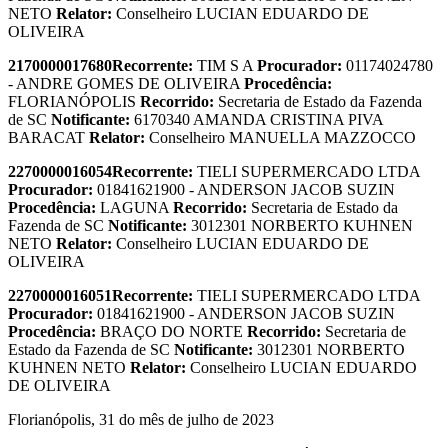
NETO
Relator:
Conselheiro LUCIAN EDUARDO DE
OLIVEIRA
2170000017680
Recorrente:
TIM S A
Procurador:
01174024780
- ANDRE GOMES DE OLIVEIRA
Procedência:
FLORIANÓPOLIS
Recorrido:
Secretaria de Estado da Fazenda
de SC
Notificante:
6170340 AMANDA CRISTINA PIVA
BARACAT
Relator:
Conselheiro MANUELLA MAZZOCCO
2270000016054
Recorrente:
TIELI SUPERMERCADO LTDA
Procurador:
01841621900 - ANDERSON JACOB SUZIN
Procedência:
LAGUNA
Recorrido:
Secretaria de Estado da
Fazenda de SC
Notificante:
3012301 NORBERTO KUHNEN
NETO
Relator:
Conselheiro LUCIAN EDUARDO DE
OLIVEIRA
2270000016051
Recorrente:
TIELI SUPERMERCADO LTDA
Procurador:
01841621900 - ANDERSON JACOB SUZIN
Procedência:
BRAÇO DO NORTE
Recorrido:
Secretaria de
Estado da Fazenda de SC
Notificante:
3012301 NORBERTO
KUHNEN NETO
Relator:
Conselheiro LUCIAN EDUARDO
DE OLIVEIRA
Florianópolis, 31 do mês de julho de 2023