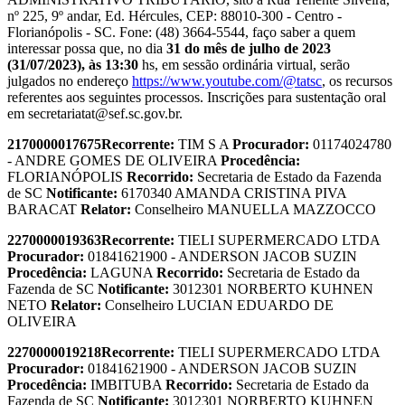
nº 225, 9º andar, Ed. Hércules, CEP: 88010-300 - Centro -
Florianópolis - SC. Fone: (48) 3664-5544, faço saber a quem
interessar possa que, no dia
31 do mês de julho de 2023
(31/07/2023), às 13:30
hs, em sessão ordinária virtual, serão
julgados no endereço
https://www.youtube.com/@tatsc
, os recursos
referentes aos seguintes processos. Inscrições para sustentação oral
em secretariatat@sef.sc.gov.br.
2170000017675
Recorrente:
TIM S A
Procurador:
01174024780
- ANDRE GOMES DE OLIVEIRA
Procedência:
FLORIANÓPOLIS
Recorrido:
Secretaria de Estado da Fazenda
de SC
Notificante:
6170340 AMANDA CRISTINA PIVA
BARACAT
Relator:
Conselheiro MANUELLA MAZZOCCO
2270000019363
Recorrente:
TIELI SUPERMERCADO LTDA
Procurador:
01841621900 - ANDERSON JACOB SUZIN
Procedência:
LAGUNA
Recorrido:
Secretaria de Estado da
Fazenda de SC
Notificante:
3012301 NORBERTO KUHNEN
NETO
Relator:
Conselheiro LUCIAN EDUARDO DE
OLIVEIRA
2270000019218
Recorrente:
TIELI SUPERMERCADO LTDA
Procurador:
01841621900 - ANDERSON JACOB SUZIN
Procedência:
IMBITUBA
Recorrido:
Secretaria de Estado da
Fazenda de SC
Notificante:
3012301 NORBERTO KUHNEN