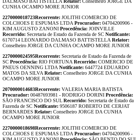
DALMASO BATTISTELLA
Relator:
Conselheiro JORGE DA
CUNHA OCAMPO MORE JUNIOR
2270000018723
Recorrente:
JOLITHI COMERCIO DE
COLCHOES E ESPUMAS LTDA
Procurador:
04704200906 -
KIM AUGUSTO ZANONI
Procedência:
JOINVILLE
Recorrido:
Secretaria de Estado da Fazenda de SC
Notificante:
6170714 LEONARDO DALMASO BATTISTELLA
Relator:
Conselheiro JORGE DA CUNHA OCAMPO MORE JUNIOR
2270000024595
Recorrente:
Secretaria de Estado da Fazenda de
SC
Procedência:
RIO FORTUNA
Recorrido:
COMERCIO DE
PNEUS OENNING LTDA
Notificante:
6447724 EDUARDO
MATOS DA SILVA
Relator:
Conselheiro JORGE DA CUNHA
OCAMPO MORE JUNIOR
2070000014683
Recorrente:
VALERIA MARIA BATISTA
Procurador:
00487693981 - RODRIGO DORINI
Procedência:
SÃO FRANCISCO DO SUL
Recorrido:
Secretaria de Estado da
Fazenda de SC
Notificante:
9506187 ROBERTO DE CERJAT
BERNARDES
Relator:
Conselheiro JORGE DA CUNHA
OCAMPO MORE JUNIOR
2270000018698
Recorrente:
JOLITHI COMERCIO DE
COLCHOES E ESPUMAS LTDA
Procurador:
04704200906 -
KIM AUGUSTO ZANONI
Procedência:
SÃO BENTO DO SUL