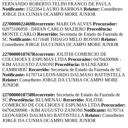
FERNANDO ROBERTO TELINI FRANCO DE PAULA
Notificante:
1522264 LAURO BARBOSA
Relator:
Conselheiro
JORGE DA CUNHA OCAMPO MORE JUNIOR
2270000022469
Recorrente:
MARCOS ALVES
Procurador:
02075106959 - DHIAN CARLO MAZIERO
Procedência:
MONTE CARLO
Recorrido:
Secretaria de Estado da Fazenda de
SC
Notificante:
6171648 THIAGO MELO BOSSIO
Relator:
Conselheiro JORGE DA CUNHA OCAMPO MORE JUNIOR
2270000018767
Recorrente:
JOLITHI COMERCIO DE
COLCHOES E ESPUMAS LTDA
Procurador:
04704200906 -
KIM AUGUSTO ZANONI
Procedência:
BALNEÁRIO
CAMBORIÚ
Recorrido:
Secretaria de Estado da Fazenda de SC
Notificante:
6170714 LEONARDO DALMASO BATTISTELLA
Relator:
Conselheiro JORGE DA CUNHA OCAMPO MORE
JUNIOR
2270000018758
Recorrente:
Secretaria de Estado da Fazenda de
SC
Procedência:
BLUMENAU
Recorrido:
JOLITHI
COMERCIO DE COLCHOES E ESPUMAS LTDA
Procurador:
04704200906 - KIM AUGUSTO ZANONI
Notificante:
6170714
LEONARDO DALMASO BATTISTELLA
Relator:
Conselheiro
JORGE DA CUNHA OCAMPO MORE JUNIOR