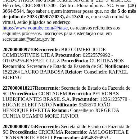
Hércules, CEP: 88010-300 - Centro - Florianópolis - SC. Fone: (48)
3664-5544, faço saber a quem interessar possa que, no dia
5 do mês
de julho de 2023 (05/07/2023), às 13:30
hs, em sessão ordinária
virtual, serão julgados no endereço
https://www.youtube.com/@tatsc
, os recursos referentes aos
seguintes processos. Inscrições para sustentação oral em
secretariatat@sef.sc.gov.br.
2070000009710
Recorrente:
BIO COMERCIO DE
COMBUSTIVEIS LTDA
Procurador:
02525579992 -
OT025255-RAFAEL GLUZ
Procedência:
CURITIBANOS
Recorrido:
Secretaria de Estado da Fazenda de SC
Notificante:
1522264 LAURO BARBOSA
Relator:
Conselheiro RAFAEL
BOEING
2270000018217
Recorrente:
Secretaria de Estado da Fazenda de
SC
Procedência:
CONTAGEM
Recorrido:
PETRONAS
LUBRIFICANTES BRASIL S.A.
Procurador:
12361225778 -
EDGAR ELERT NETO
Notificante:
9508570 JOÃO
HENRIQUE PIVETTA
Relator:
Conselheiro JORGE DA
CUNHA OCAMPO MORE JUNIOR
2070000000715
Recorrente:
Secretaria de Estado da Fazenda de
SC
Procedência:
CRICIÚMA
Recorrido:
AM LOGISTICA E
TRANSPORTE EIRELI
Procurador:
46948856853 -