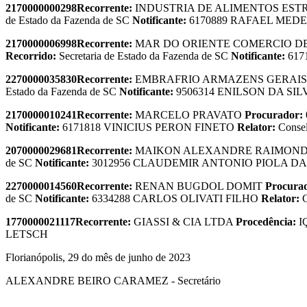
2170000000298
Recorrente:
INDUSTRIA DE ALIMENTOS ESTR
de Estado da Fazenda de SC
Notificante:
6170889 RAFAEL MED
2170000006998
Recorrente:
MAR DO ORIENTE COMERCIO DE
Recorrido:
Secretaria de Estado da Fazenda de SC
Notificante:
617
2270000035830
Recorrente:
EMBRAFRIO ARMAZENS GERAIS
Estado da Fazenda de SC
Notificante:
9506314 ENILSON DA SI
2170000010241
Recorrente:
MARCELO PRAVATO
Procurador:
Notificante:
6171818 VINICIUS PERON FINETO
Relator:
Cons
2070000029681
Recorrente:
MAIKON ALEXANDRE RAIMON
de SC
Notificante:
3012956 CLAUDEMIR ANTONIO PIOLA DA
2270000014560
Recorrente:
RENAN BUGDOL DOMIT
Procura
de SC
Notificante:
6334288 CARLOS OLIVATI FILHO
Relator:
1770000021117
Recorrente:
GIASSI & CIA LTDA
Procedência:
I
LETSCH
Florianópolis, 29 do mês de junho de 2023
ALEXANDRE BEIRO CARAMEZ - Secretário