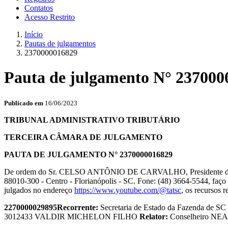
Contatos
Acesso Restrito
Início
Pautas de julgamentos
2370000016829
Pauta de julgamento N° 237000
Publicado em
16/06/2023
TRIBUNAL ADMINISTRATIVO TRIBUTÁRIO
TERCEIRA CÂMARA DE JULGAMENTO
PAUTA DE JULGAMENTO N° 2370000016829
De ordem do Sr. CELSO ANTÔNIO DE CARVALHO, Presidente da T
88010-300 - Centro - Florianópolis - SC. Fone: (48) 3664-5544, faço 
julgados no endereço
https://www.youtube.com/@tatsc
, os recursos r
2270000029895
Recorrente:
Secretaria de Estado da Fazenda de SC
3012433 VALDIR MICHELON FILHO
Relator:
Conselheiro N