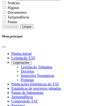
Notícias
Páginas
Documentos
Jurisprudência
Pautas
Pesquisar
Limpar
Menu principal
Página inicial
Legislação TAT
Legislações
Legislação Tributária
Decretos
Instruções Normativas
Portarias
Publicações Eletrônicas do TAT
Estatísticas de processos julgados
Pautas de Julgamento
Jurisprudência
Composição TAT
Registros