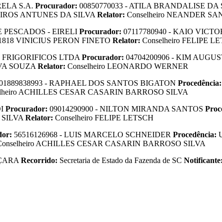
ELA S.A.
Procurador:
00850770033 - ATILA BRANDALISE DA
EIROS ANTUNES DA SILVA
Relator:
Conselheiro NEANDER S
 PESCADOS - EIRELI
Procurador:
07117780940 - KAIO VIC
1818 VINICIUS PERON FINETO
Relator:
Conselheiro FELIPE L
 FRIGORIFICOS LTDA
Procurador:
04704200906 - KIM AUG
LVA SOUZA
Relator:
Conselheiro LEONARDO WERNER
01889838993 - RAPHAEL DOS SANTOS BIGATON
Procedência
elheiro ACHILLES CESAR CASARIN BARROSO SILVA
DI
Procurador:
09014290900 - NILTON MIRANDA SANTOS
Proc
 SILVA
Relator:
Conselheiro FELIPE LETSCH
dor:
56516126968 - LUIS MARCELO SCHNEIDER
Procedência:
Conselheiro ACHILLES CESAR CASARIN BARROSO SILVA
ÇARA
Recorrido:
Secretaria de Estado da Fazenda de SC
Notificante